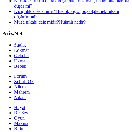
Karı-koca resmi olarak boşandıkları zaman, imam nikahları da
düşer mi?
Kızgınlıkla ve sinirle "Boş ol,boş ol,boş ol,demek nikahı
düşürür mü?
Mut'a nikahı caiz midir?Hükmü nedir?
Aciz.Net
Saglik
Lokman
Gebelik
Uzman
Bebek
Forum
Zehirli Ok
Ailem
Mahrem
Nikah
Hayat
Bir Ses
Oyun
Makina
Bilim