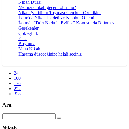
Nikah Duası
Mehirsiz nikah geçerli olur mu?
Nikah Şahidinin Taşıması Gereken Özellikler
İslam'da Nikah İbadeti ve Nikahın Önemi
İslamda “Dört Kadınla Evlilik” Konusunda Bilinmesi
Gerekenler
Çok eşlilik
Zina
Boşanma
Muta Nikahı
Harama düşeceğinize helali seçiniz
24
100
176
252
328
Ara
Nikah