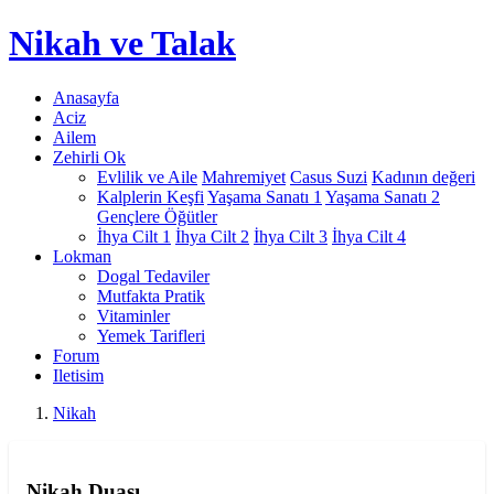
Nikah
ve Talak
Anasayfa
Aciz
Ailem
Zehirli Ok
Evlilik ve Aile
Mahremiyet
Casus Suzi
Kadının değeri
Kalplerin Keşfi
Yaşama Sanatı 1
Yaşama Sanatı 2
Gençlere Öğütler
İhya Cilt 1
İhya Cilt 2
İhya Cilt 3
İhya Cilt 4
Lokman
Dogal Tedaviler
Mutfakta Pratik
Vitaminler
Yemek Tarifleri
Forum
Iletisim
Nikah
Nikah Duası