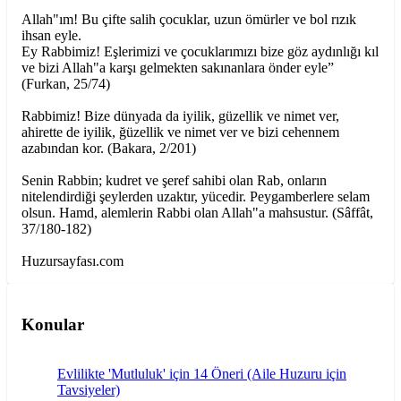
Allah"ım! Bu çifte salih çocuklar, uzun ömürler ve bol rızık
ihsan eyle.
Ey Rabbimiz! Eşlerimizi ve çocuklarımızı bize göz aydınlığı kıl
ve bizi Allah"a karşı gelmekten sakınanlara önder eyle”
(Furkan, 25/74)
Rabbimiz! Bize dünyada da iyilik, güzellik ve nimet ver,
ahirette de iyilik, ğüzellik ve nimet ver ve bizi cehennem
azabından kor. (Bakara, 2/201)
Senin Rabbin; kudret ve şeref sahibi olan Rab, onların
nitelendirdiği şeylerden uzaktır, yücedir. Peygamberlere selam
olsun. Hamd, alemlerin Rabbi olan Allah"a mahsustur. (Sâffât,
37/180-182)
Huzursayfası.com
Konular
Evlilikte 'Mutluluk' için 14 Öneri (Aile Huzuru için
Tavsiyeler)