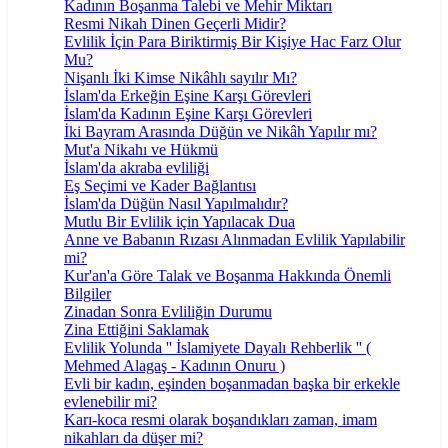
Kadının Boşanma Talebi ve Mehir Miktarı
Resmi Nikah Dinen Geçerli Midir?
Evlilik İçin Para Biriktirmiş Bir Kişiye Hac Farz Olur
Mu?
Nişanlı İki Kimse Nikâhlı sayılır Mı?
İslam'da Erkeğin Eşine Karşı Görevleri
İslam'da Kadının Eşine Karşı Görevleri
İki Bayram Arasında Düğün ve Nikâh Yapılır mı?
Mut'a Nikahı ve Hükmü
İslam'da akraba evliliği
Eş Seçimi ve Kader Bağlantısı
İslam'da Düğün Nasıl Yapılmalıdır?
Mutlu Bir Evlilik için Yapılacak Dua
Anne ve Babanın Rızası Alınmadan Evlilik Yapılabilir
mi?
Kur'an'a Göre Talak ve Boşanma Hakkında Önemli
Bilgiler
Zinadan Sonra Evliliğin Durumu
Zina Ettiğini Saklamak
Evlilik Yolunda '' İslamiyete Dayalı Rehberlik '' (
Mehmed Alagaş - Kadının Onuru )
Evli bir kadın, eşinden boşanmadan başka bir erkekle
evlenebilir mi?
Karı-koca resmi olarak boşandıkları zaman, imam
nikahları da düşer mi?