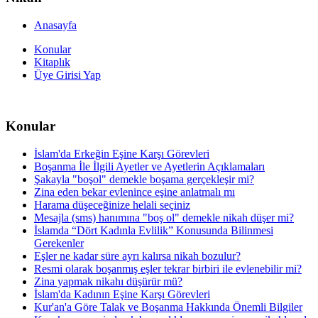
Anasayfa
Konular
Kitaplık
Üye Girisi Yap
Konular
İslam'da Erkeğin Eşine Karşı Görevleri
Boşanma İle İlgili Ayetler ve Ayetlerin Açıklamaları
Şakayla "boşol" demekle boşama gerçekleşir mi?
Zina eden bekar evlenince eşine anlatmalı mı
Harama düşeceğinize helali seçiniz
Mesajla (sms) hanımına "boş ol" demekle nikah düşer mi?
İslamda “Dört Kadınla Evlilik” Konusunda Bilinmesi
Gerekenler
Eşler ne kadar süre ayrı kalırsa nikah bozulur?
Resmi olarak boşanmış eşler tekrar birbiri ile evlenebilir mi?
Zina yapmak nikahı düşürür mü?
İslam'da Kadının Eşine Karşı Görevleri
Kur'an'a Göre Talak ve Boşanma Hakkında Önemli Bilgiler