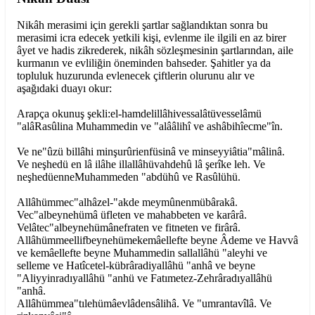
Nikâh merasimi için gerekli şartlar sağlandıktan sonra bu
merasimi icra edecek yetkili kişi, evlenme ile ilgili en az birer
âyet ve hadis zikrederek, nikâh sözleşmesinin şartlarından, aile
kurmanın ve evliliğin öneminden bahseder. Şahitler ya da
topluluk huzurunda evlenecek çiftlerin olurunu alır ve
aşağıdaki duayı okur:
Arapça okunuş şekli:el-hamdelillâhivessalâtüvesselâmü
"alâRasûlina Muhammedin ve "alââlihî ve ashâbihîecme"în.
Ve ne"ûzü billâhi minşurûrienfüsinâ ve minseyyiâtia"mâlinâ.
Ve neşhedü en lâ ilâhe illallâhüvahdehû lâ şerîke leh. Ve
neşhedüenneMuhammeden "abdühû ve Rasûlühü.
Allâhümmec"alhâzel-"akde meymûnenmübârakâ.
Vec"albeynehümâ üfleten ve mahabbeten ve karârâ.
Velâtec"albeynehümânefraten ve fitneten ve firârâ.
Allâhümmeellifbeynehümekemâellefte beyne Âdeme ve Havvâ
ve kemâellefte beyne Muhammedin sallallâhü "aleyhi ve
selleme ve Hatîcetel-kübrâradiyallâhü "anhâ ve beyne
"Aliyyinradıyallâhü "anhü ve Fatımetez-Zehrâradıyallâhü
"anhâ.
Allâhümmea"tılehümâevlâdensâlihâ. Ve "umrantavîlâ. Ve