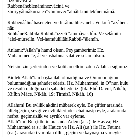
rizkanvâsi"â
Rabbenâheblenâminezvâcinâ ve
zürriyyâtinâkurratea"yününvec"alnâlil-müttekîneimâmâ.
Rabbenââtinâhaseneten ve fil-âhıratihesaneh. Ve kınâ "azâben-
nâr.
SübhâneRabbikeRabbil-"ızzeti "ammâyasıfûn. Ve selâmün
"alel-mürselîn. Vel-hamdülillâhiRabbil-"âlemîn.
Anlamı:“Allah"a hamd olsun. Peygamberimiz Hz.
Muhammed"e, âl ve ashabına salat ve selam olsun.
Nefsimizin şerlerinden ve kötü amellrimizden Allah"a sığınırız.
Bir tek Allah"tan başka ilah olmadığına ve Onun ortağının
bulunmadığına şahadet ederiz. Hz. Muhammed"in O"nun kulu
ve resulü olduğuna da şahadet ederiz. (bk. Ebû Davut, Nikâh,
33;İbn Mâce, Nikâh, 19; Tirmizî, Nikâh, 16)
Allahım! Bu evlilik akdini mübarek eyle. Bu çiftler arasında
ülfet/geçim, sevgi ve evliliklerinde sebat nasip eyle, aralarında
nefret, geçimsizlik ve ayrılık var eyleme.
Allah"ım! Bu çiftlerin arasında Adem (a.s.) ile Havva; Hz.
Muhammed (a.s.) ile Hatice ve Hz. Ali (r.a.) ile Hz. Fatıma
(r.a.) arasındaki var olan ülfet, geçim ve kaynaşma var eyle.