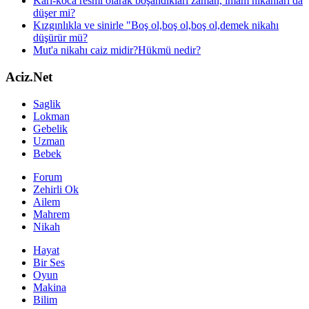
Karı-koca resmi olarak boşandıkları zaman, imam nikahları da
düşer mi?
Kızgınlıkla ve sinirle "Boş ol,boş ol,boş ol,demek nikahı
düşürür mü?
Mut'a nikahı caiz midir?Hükmü nedir?
Aciz.Net
Saglik
Lokman
Gebelik
Uzman
Bebek
Forum
Zehirli Ok
Ailem
Mahrem
Nikah
Hayat
Bir Ses
Oyun
Makina
Bilim