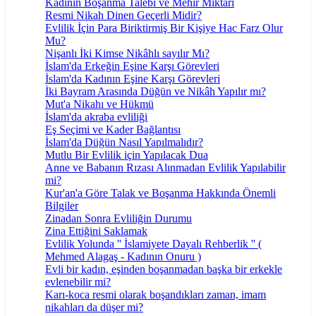
Kadının Boşanma Talebi ve Mehir Miktarı
Resmi Nikah Dinen Geçerli Midir?
Evlilik İçin Para Biriktirmiş Bir Kişiye Hac Farz Olur
Mu?
Nişanlı İki Kimse Nikâhlı sayılır Mı?
İslam'da Erkeğin Eşine Karşı Görevleri
İslam'da Kadının Eşine Karşı Görevleri
İki Bayram Arasında Düğün ve Nikâh Yapılır mı?
Mut'a Nikahı ve Hükmü
İslam'da akraba evliliği
Eş Seçimi ve Kader Bağlantısı
İslam'da Düğün Nasıl Yapılmalıdır?
Mutlu Bir Evlilik için Yapılacak Dua
Anne ve Babanın Rızası Alınmadan Evlilik Yapılabilir
mi?
Kur'an'a Göre Talak ve Boşanma Hakkında Önemli
Bilgiler
Zinadan Sonra Evliliğin Durumu
Zina Ettiğini Saklamak
Evlilik Yolunda '' İslamiyete Dayalı Rehberlik '' (
Mehmed Alagaş - Kadının Onuru )
Evli bir kadın, eşinden boşanmadan başka bir erkekle
evlenebilir mi?
Karı-koca resmi olarak boşandıkları zaman, imam
nikahları da düşer mi?