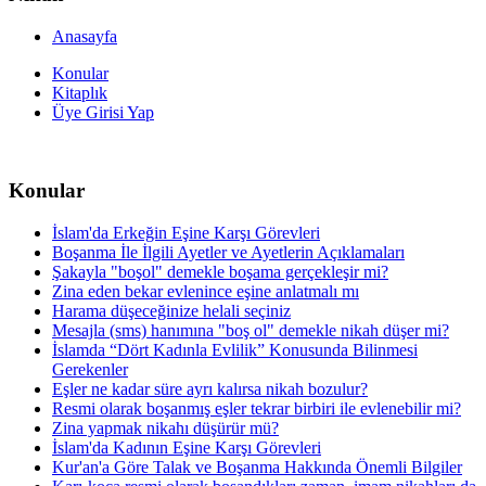
Anasayfa
Konular
Kitaplık
Üye Girisi Yap
Konular
İslam'da Erkeğin Eşine Karşı Görevleri
Boşanma İle İlgili Ayetler ve Ayetlerin Açıklamaları
Şakayla "boşol" demekle boşama gerçekleşir mi?
Zina eden bekar evlenince eşine anlatmalı mı
Harama düşeceğinize helali seçiniz
Mesajla (sms) hanımına "boş ol" demekle nikah düşer mi?
İslamda “Dört Kadınla Evlilik” Konusunda Bilinmesi
Gerekenler
Eşler ne kadar süre ayrı kalırsa nikah bozulur?
Resmi olarak boşanmış eşler tekrar birbiri ile evlenebilir mi?
Zina yapmak nikahı düşürür mü?
İslam'da Kadının Eşine Karşı Görevleri
Kur'an'a Göre Talak ve Boşanma Hakkında Önemli Bilgiler