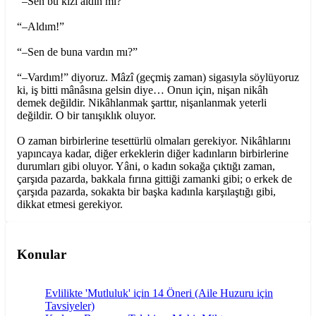
“–Sen bu kızı aldın mı?”
“–Aldım!”
“–Sen de buna vardın mı?”
“–Vardım!” diyoruz. Mâzî (geçmiş zaman) sigasıyla söylüyoruz
ki, iş bitti mânâsına gelsin diye… Onun için, nişan nikâh
demek değildir. Nikâhlanmak şarttır, nişanlanmak yeterli
değildir. O bir tanışıklık oluyor.
O zaman birbirlerine tesettürlü olmaları gerekiyor. Nikâhlarını
yapıncaya kadar, diğer erkeklerin diğer kadınların birbirlerine
durumları gibi oluyor. Yâni, o kadın sokağa çıktığı zaman,
çarşıda pazarda, bakkala fırına gittiği zamanki gibi; o erkek de
çarşıda pazarda, sokakta bir başka kadınla karşılaştığı gibi,
dikkat etmesi gerekiyor.
Konular
Evlilikte 'Mutluluk' için 14 Öneri (Aile Huzuru için
Tavsiyeler)