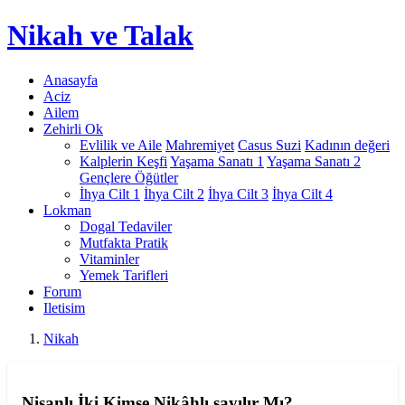
Nikah
ve Talak
Anasayfa
Aciz
Ailem
Zehirli Ok
Evlilik ve Aile
Mahremiyet
Casus Suzi
Kadının değeri
Kalplerin Keşfi
Yaşama Sanatı 1
Yaşama Sanatı 2
Gençlere Öğütler
İhya Cilt 1
İhya Cilt 2
İhya Cilt 3
İhya Cilt 4
Lokman
Dogal Tedaviler
Mutfakta Pratik
Vitaminler
Yemek Tarifleri
Forum
Iletisim
Nikah
Nişanlı İki Kimse Nikâhlı sayılır Mı?