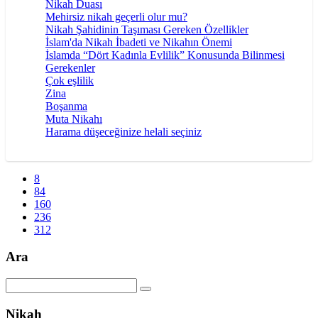
Nikah Duası
Mehirsiz nikah geçerli olur mu?
Nikah Şahidinin Taşıması Gereken Özellikler
İslam'da Nikah İbadeti ve Nikahın Önemi
İslamda “Dört Kadınla Evlilik” Konusunda Bilinmesi
Gerekenler
Çok eşlilik
Zina
Boşanma
Muta Nikahı
Harama düşeceğinize helali seçiniz
8
84
160
236
312
Ara
Nikah