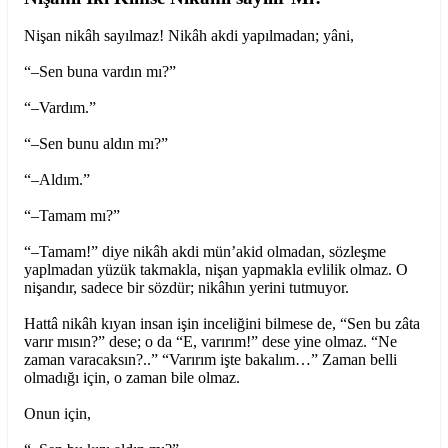
Nişan nikâh sayılmaz! Nikâh akdi yapılmadan; yâni,
“–Sen buna vardın mı?”
“–Vardım.”
“–Sen bunu aldın mı?”
“–Aldım.”
“–Tamam mı?”
“–Tamam!” diye nikâh akdi mün’akid olmadan, sözleşme
yaplmadan yüzük takmakla, nişan yapmakla evlilik olmaz. O
nişandır, sadece bir sözdür; nikâhın yerini tutmuyor.
Hattâ nikâh kıyan insan işin inceliğini bilmese de, “Sen bu zâta
varır mısın?” dese; o da “E, varırım!” dese yine olmaz. “Ne
zaman varacaksın?..” “Varırım işte bakalım…” Zaman belli
olmadığı için, o zaman bile olmaz.
Onun için,