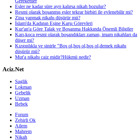
Gerekenler
Eşler ne kadar süre ayrı kalırsa nikah bozulur?
Resmi olarak boşanmış eşler tekrar birbiri ile evlenebilir mi?
Zina yapmak nikahı düşürür mü?
İslam'da Kadının Eşine Karşı Görevleri
Kur'an'a Göre Talak ve Boşanma Hakkında Önemli Bilgiler
Karı-koca resmi olarak boşandıkları zaman, imam nikahları da
düşer mi?
Kızgınlıkla ve sinirle "Boş ol,boş ol,boş ol,demek nikahı
düşürür mü?
Mut'a nikahı caiz midir?Hükmü nedir?
Aciz.Net
Saglik
Lokman
Gebelik
Uzman
Bebek
Forum
Zehirli Ok
Ailem
Mahrem
Nikah