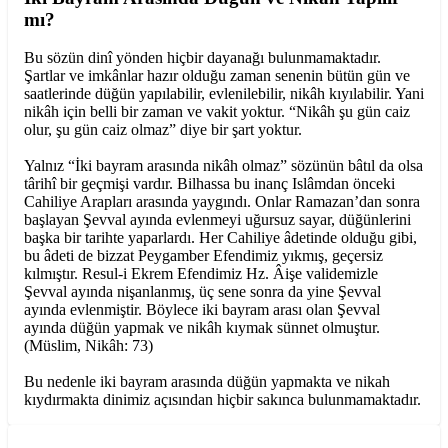
mı?
Bu sözün dinî yönden hiçbir dayanağı bulunmamaktadır.
Şartlar ve imkânlar hazır olduğu zaman senenin bütün gün ve
saatlerinde düğün yapılabilir, evlenilebilir, nikâh kıyılabilir. Yani
nikâh için belli bir zaman ve vakit yoktur. “Nikâh şu gün caiz
olur, şu gün caiz olmaz” diye bir şart yoktur.
Yalnız “İki bayram arasında nikâh olmaz” sözünün bâtıl da olsa
târihî bir geçmişi vardır. Bilhassa bu inanç Islâmdan önceki
Cahiliye Arapları arasında yaygındı. Onlar Ramazan’dan sonra
başlayan Şevval ayında evlenmeyi uğursuz sayar, düğünlerini
başka bir tarihte yaparlardı. Her Cahiliye âdetinde olduğu gibi,
bu âdeti de bizzat Peygamber Efendimiz yıkmış, geçersiz
kılmıştır. Resul-i Ekrem Efendimiz Hz. Âişe validemizle
Şevval ayında nişanlanmış, üç sene sonra da yine Şevval
ayında evlenmiştir. Böylece iki bayram arası olan Şevval
ayında düğün yapmak ve nikâh kıymak sünnet olmuştur.
(Müslim, Nikâh: 73)
Bu nedenle iki bayram arasında düğün yapmakta ve nikah
kıydırmakta dinimiz açısından hiçbir sakınca bulunmamaktadır.