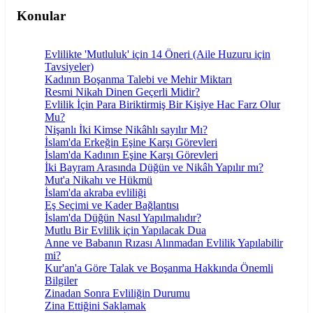
Konular
Evlilikte 'Mutluluk' için 14 Öneri (Aile Huzuru için
Tavsiyeler)
Kadının Boşanma Talebi ve Mehir Miktarı
Resmi Nikah Dinen Geçerli Midir?
Evlilik İçin Para Biriktirmiş Bir Kişiye Hac Farz Olur
Mu?
Nişanlı İki Kimse Nikâhlı sayılır Mı?
İslam'da Erkeğin Eşine Karşı Görevleri
İslam'da Kadının Eşine Karşı Görevleri
İki Bayram Arasında Düğün ve Nikâh Yapılır mı?
Mut'a Nikahı ve Hükmü
İslam'da akraba evliliği
Eş Seçimi ve Kader Bağlantısı
İslam'da Düğün Nasıl Yapılmalıdır?
Mutlu Bir Evlilik için Yapılacak Dua
Anne ve Babanın Rızası Alınmadan Evlilik Yapılabilir
mi?
Kur'an'a Göre Talak ve Boşanma Hakkında Önemli
Bilgiler
Zinadan Sonra Evliliğin Durumu
Zina Ettiğini Saklamak