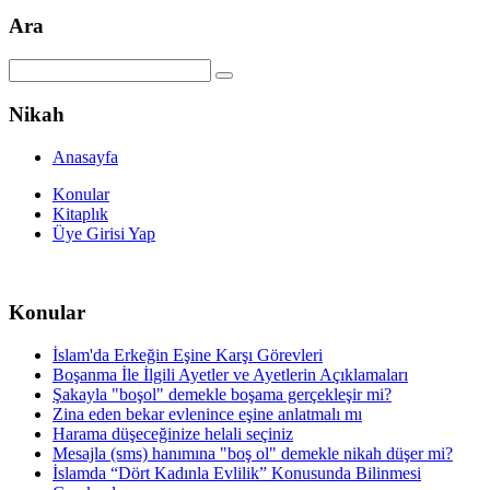
Ara
Nikah
Anasayfa
Konular
Kitaplık
Üye Girisi Yap
Konular
İslam'da Erkeğin Eşine Karşı Görevleri
Boşanma İle İlgili Ayetler ve Ayetlerin Açıklamaları
Şakayla "boşol" demekle boşama gerçekleşir mi?
Zina eden bekar evlenince eşine anlatmalı mı
Harama düşeceğinize helali seçiniz
Mesajla (sms) hanımına "boş ol" demekle nikah düşer mi?
İslamda “Dört Kadınla Evlilik” Konusunda Bilinmesi