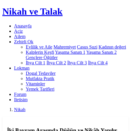
Nikah
ve Talak
Anasayfa
Aciz
Ailem
Zehirli Ok
Evlilik ve Aile
Mahremiyet
Casus Suzi
Kadının değeri
Kalplerin Keşfi
Yaşama Sanatı 1
Yaşama Sanatı 2
Gençlere Öğütler
İhya Cilt 1
İhya Cilt 2
İhya Cilt 3
İhya Cilt 4
Lokman
Dogal Tedaviler
Mutfakta Pratik
Vitaminler
Yemek Tarifleri
Forum
Iletisim
Nikah
İki Bayram Arasında Düğün ve Nikâh Yapılır