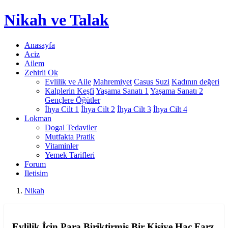
Nikah
ve Talak
Anasayfa
Aciz
Ailem
Zehirli Ok
Evlilik ve Aile
Mahremiyet
Casus Suzi
Kadının değeri
Kalplerin Keşfi
Yaşama Sanatı 1
Yaşama Sanatı 2
Gençlere Öğütler
İhya Cilt 1
İhya Cilt 2
İhya Cilt 3
İhya Cilt 4
Lokman
Dogal Tedaviler
Mutfakta Pratik
Vitaminler
Yemek Tarifleri
Forum
Iletisim
Nikah
Evlilik İçin Para Biriktirmiş Bir Kişiye Hac Farz