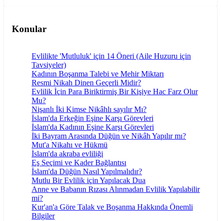
Konular
Evlilikte 'Mutluluk' için 14 Öneri (Aile Huzuru için
Tavsiyeler)
Kadının Boşanma Talebi ve Mehir Miktarı
Resmi Nikah Dinen Geçerli Midir?
Evlilik İçin Para Biriktirmiş Bir Kişiye Hac Farz Olur
Mu?
Nişanlı İki Kimse Nikâhlı sayılır Mı?
İslam'da Erkeğin Eşine Karşı Görevleri
İslam'da Kadının Eşine Karşı Görevleri
İki Bayram Arasında Düğün ve Nikâh Yapılır mı?
Mut'a Nikahı ve Hükmü
İslam'da akraba evliliği
Eş Seçimi ve Kader Bağlantısı
İslam'da Düğün Nasıl Yapılmalıdır?
Mutlu Bir Evlilik için Yapılacak Dua
Anne ve Babanın Rızası Alınmadan Evlilik Yapılabilir
mi?
Kur'an'a Göre Talak ve Boşanma Hakkında Önemli
Bilgiler