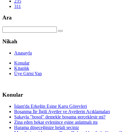
235
311
Ara
Nikah
Anasayfa
Konular
Kitaplık
Üye Girisi Yap
Konular
İslam'da Erkeğin Eşine Karşı Görevleri
Boşanma İle İlgili Ayetler ve Ayetlerin Açıklamaları
Şakayla "boşol" demekle boşama gerçekleşir mi?
Zina eden bekar evlenince eşine anlatmalı mı
Harama düşeceğinize helali seçiniz