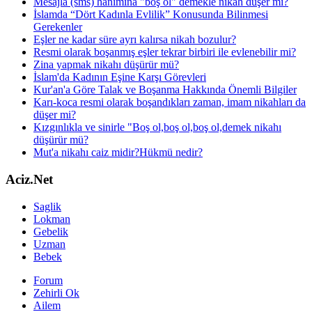
Mesajla (sms) hanımına "boş ol" demekle nikah düşer mi?
İslamda “Dört Kadınla Evlilik” Konusunda Bilinmesi
Gerekenler
Eşler ne kadar süre ayrı kalırsa nikah bozulur?
Resmi olarak boşanmış eşler tekrar birbiri ile evlenebilir mi?
Zina yapmak nikahı düşürür mü?
İslam'da Kadının Eşine Karşı Görevleri
Kur'an'a Göre Talak ve Boşanma Hakkında Önemli Bilgiler
Karı-koca resmi olarak boşandıkları zaman, imam nikahları da
düşer mi?
Kızgınlıkla ve sinirle "Boş ol,boş ol,boş ol,demek nikahı
düşürür mü?
Mut'a nikahı caiz midir?Hükmü nedir?
Aciz.Net
Saglik
Lokman
Gebelik
Uzman
Bebek
Forum
Zehirli Ok
Ailem