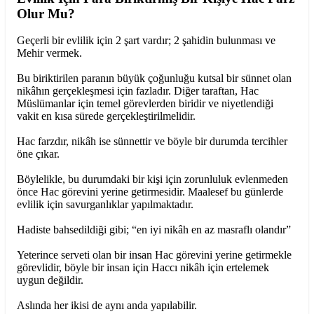
Olur Mu?
Geçerli bir evlilik için 2 şart vardır; 2 şahidin bulunması ve
Mehir vermek.
Bu biriktirilen paranın büyük çoğunluğu kutsal bir sünnet olan
nikâhın gerçekleşmesi için fazladır. Diğer taraftan, Hac
Müslümanlar için temel görevlerden biridir ve niyetlendiği
vakit en kısa sürede gerçekleştirilmelidir.
Hac farzdır, nikâh ise sünnettir ve böyle bir durumda tercihler
öne çıkar.
Böylelikle, bu durumdaki bir kişi için zorunluluk evlenmeden
önce Hac görevini yerine getirmesidir. Maalesef bu günlerde
evlilik için savurganlıklar yapılmaktadır.
Hadiste bahsedildiği gibi; “en iyi nikâh en az masraflı olandır”
Yeterince serveti olan bir insan Hac görevini yerine getirmekle
görevlidir, böyle bir insan için Haccı nikâh için ertelemek
uygun değildir.
Aslında her ikisi de aynı anda yapılabilir.