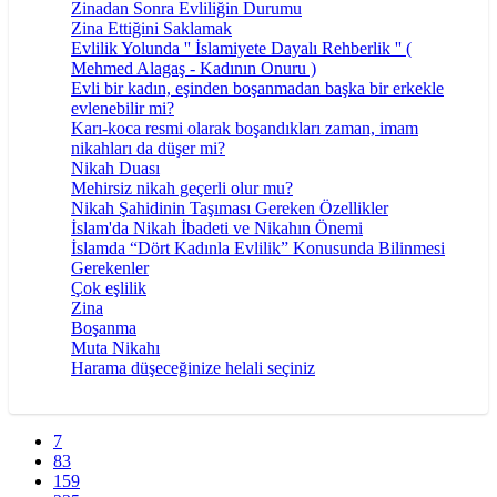
Zinadan Sonra Evliliğin Durumu
Zina Ettiğini Saklamak
Evlilik Yolunda '' İslamiyete Dayalı Rehberlik '' (
Mehmed Alagaş - Kadının Onuru )
Evli bir kadın, eşinden boşanmadan başka bir erkekle
evlenebilir mi?
Karı-koca resmi olarak boşandıkları zaman, imam
nikahları da düşer mi?
Nikah Duası
Mehirsiz nikah geçerli olur mu?
Nikah Şahidinin Taşıması Gereken Özellikler
İslam'da Nikah İbadeti ve Nikahın Önemi
İslamda “Dört Kadınla Evlilik” Konusunda Bilinmesi
Gerekenler
Çok eşlilik
Zina
Boşanma
Muta Nikahı
Harama düşeceğinize helali seçiniz
7
83
159